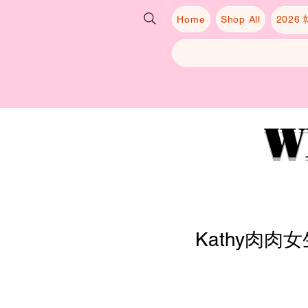
Home
Shop All
2026
W
Kathy肉肉女